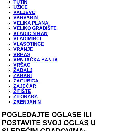
TUTIN
UŽICE
VALJEVO
VARVARIN
VELIKA PLANA
VELIKO GRADIŠTE
VLADIČIN HAN
VLADIMIRCI
VLASOTINCE
VRANJE
VRBAS
VRNJAČKA BANJA
VRŠAC
ŽABALJ
ŽABARI
ŽAGUBICA
ZAJEČAR
ŽITIŠTE
ŽITORAĐA
ZRENJANIN
POGLEDAJTE OGLASE ILI
POSTAVITE SVOJ OGLAS U
SLEDEĆIM GRADOVIMA: