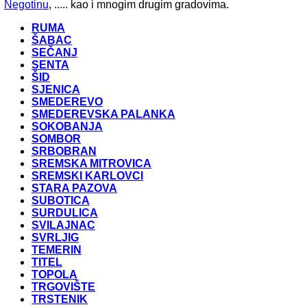
Negotinu
, ..... kao i mnogim drugim gradovima.
RUMA
ŠABAC
SEČANJ
SENTA
ŠID
SJENICA
SMEDEREVO
SMEDEREVSKA PALANKA
SOKOBANJA
SOMBOR
SRBOBRAN
SREMSKA MITROVICA
SREMSKI KARLOVCI
STARA PAZOVA
SUBOTICA
SURDULICA
SVILAJNAC
SVRLJIG
TEMERIN
TITEL
TOPOLA
TRGOVIŠTE
TRSTENIK