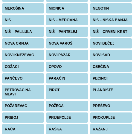
MEROŠINA
MIONICA
NEGOTIN
NIŠ
NIŠ – MEDIJANA
NIŠ – NIŠKA BANJA
NIŠ – PALILULA
NIŠ – PANTELEJ
NIŠ – CRVENI KRST
NOVA CRNJA
NOVA VAROŠ
NOVI BEČEJ
NOVI KNEŽEVAC
NOVI PAZAR
NOVI SAD
ODŽACI
OPOVO
OSEČINA
PANČEVO
PARAĆIN
PEĆINCI
PETROVAC NA
PIROT
PLANDIŠTE
MLAVI
POŽAREVAC
POŽEGA
PREŠEVO
PRIBOJ
PRIJEPOLJE
PROKUPLJE
RAČA
RAŠKA
RAŽANJ