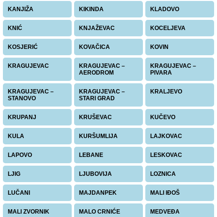
KANJIŽA
KIKINDA
KLADOVO
KNIĆ
KNJAŽEVAC
KOCELJEVA
KOSJERIĆ
KOVAČICA
KOVIN
KRAGUJEVAC
KRAGUJEVAC –
KRAGUJEVAC –
AERODROM
PIVARA
KRAGUJEVAC –
KRAGUJEVAC –
KRALJEVO
STANOVO
STARI GRAD
KRUPANJ
KRUŠEVAC
KUČEVO
KULA
KURŠUMLIJA
LAJKOVAC
LAPOVO
LEBANE
LESKOVAC
LJIG
LJUBOVIJA
LOZNICA
LUČANI
MAJDANPEK
MALI IĐOŠ
MALI ZVORNIK
MALO CRNIĆE
MEDVEĐA