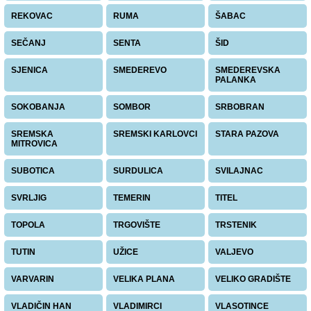
REKOVAC
RUMA
ŠABAC
SEČANJ
SENTA
ŠID
SJENICA
SMEDEREVO
SMEDEREVSKA
PALANKA
SOKOBANJA
SOMBOR
SRBOBRAN
SREMSKA
SREMSKI KARLOVCI
STARA PAZOVA
MITROVICA
SUBOTICA
SURDULICA
SVILAJNAC
SVRLJIG
TEMERIN
TITEL
TOPOLA
TRGOVIŠTE
TRSTENIK
TUTIN
UŽICE
VALJEVO
VARVARIN
VELIKA PLANA
VELIKO GRADIŠTE
VLADIČIN HAN
VLADIMIRCI
VLASOTINCE