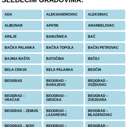
ADA
ALEKSANDROVAC
ALEKSINAC
ALIBUNAR
APATIN
ARANĐELOVAC
ARILJE
BABUŠNICA
BAČ
BAČKA PALANKA
BAČKA TOPOLA
BAČKI PETROVAC
BAJINA BAŠTA
BATOČINA
BEČEJ
BELA CRKVA
BELA PALANKA
BEOČIN
BEOGRAD
BEOGRAD –
BEOGRAD –
BARAJEVO
VOŽDOVAC
BEOGRAD –
BEOGRAD –
BEOGRAD –
VRAČAR
GROCKA
ZVEZDARA
BEOGRAD – ZEMUN
BEOGRAD –
BEOGRAD –
LAZAREVAC
MLADENOVAC
BEOGRAD – NOVI
BEOGRAD –
BEOGRAD –