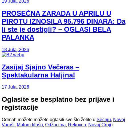
19 Jula, 2026
PROSEČNA ZARADA U APRILU U
PIROTU IZNOSILA 95.796 DINARA: Da
li ste je dostigli? – OGLASI BELA
PALANKA
18 Jula, 2026
Zasijaj Sjajno Večeras –
Spektakularna Haljina!
17 Jula, 2026
Oglasite se besplatno bez prijave i
registracije
Odmah možete možete oglasiti sve što želite u
Sečnju
,
Novoj
Varoši
,
Malom Iđošu
,
Odžacima
,
Rekovcu
,
Novoj Crnji
i