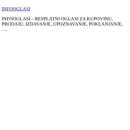
Skip
INFOOGLASI
to
content
INFOOGLASI – BESPLATNI OGLASI ZA KUPOVINU,
PRODAJU, IZDAVANJE, UPOZNAVANJE, POKLANJANJE,
….