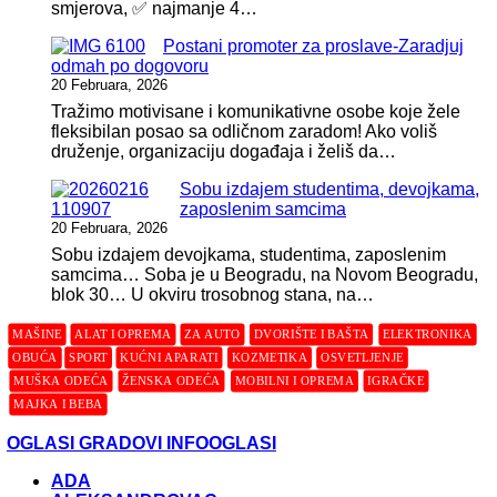
smjerova, ✅ najmanje 4…
Postani promoter za proslave-Zaradjuj
odmah po dogovoru
20 Februara, 2026
Tražimo motivisane i komunikativne osobe koje žele
fleksibilan posao sa odličnom zaradom! Ako voliš
druženje, organizaciju događaja i želiš da…
Sobu izdajem studentima, devojkama,
zaposlenim samcima
20 Februara, 2026
Sobu izdajem devojkama, studentima, zaposlenim
samcima… Soba je u Beogradu, na Novom Beogradu,
blok 30… U okviru trosobnog stana, na…
MAŠINE
ALAT I OPREMA
ZA AUTO
DVORIŠTE I BAŠTA
ELEKTRONIKA
OBUĆA
SPORT
KUĆNI APARATI
KOZMETIKA
OSVETLJENJE
MUŠKA ODEĆA
ŽENSKA ODEĆA
MOBILNI I OPREMA
IGRAČKE
MAJKA I BEBA
OGLASI GRADOVI INFOOGLASI
ADA