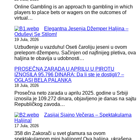
Online Gambling is an approach to gambling in which
players to place bets or wagers on the outcomes of
virtual…
Elegantna Jesenja Džemper Haljina –
Oduševi Se Stilom!
19 Jula, 2026
Uzbuđenje u vazduhu! Oseti čaroliju jeseni u ovom
prelepom džemperu. Sačinjen od najfinijeg pletiva, ova
haljina te obavija u udobnosti…
PROSEČNA ZARADA U APRILU U PIROTU
IZNOSILA 95.796 DINARA: Da li ste je dostigli? –
OGLASI BELA PALANKA
18 Jula, 2026
Prosečna neto zarada u aprilu 2025. godine u Srbiji
iznosila je 109.272 dinara, objavljeno je danas na sajtu
Republičkog zavoda…
Zasijaj Sjajno Večeras – Spektakularna
Haljina!
17 Jula, 2026
358 din Zakorači u svet glamura sa ovom
spektakularnom mini haljinom! Ova haljina, ukrašena