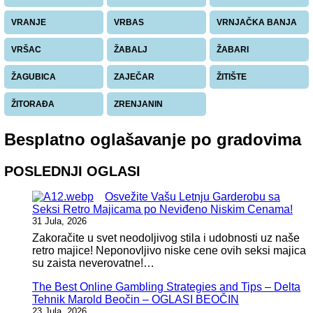
VRANJE
VRBAS
VRNJAČKA BANJA
VRŠAC
ŽABALJ
ŽABARI
ŽAGUBICA
ZAJEČAR
ŽITIŠTE
ŽITORAĐA
ZRENJANIN
Besplatno oglašavanje po gradovima
POSLEDNJI OGLASI
Osvežite Vašu Letnju Garderobu sa
Seksi Retro Majicama po Neviđeno Niskim Cenama!
31 Jula, 2026
Zakoračite u svet neodoljivog stila i udobnosti uz naše
retro majice! Neponovljivo niske cene ovih seksi majica
su zaista neverovatne!…
The Best Online Gambling Strategies and Tips – Delta
Tehnik Marold Beočin – OGLASI BEOČIN
23 Jula, 2026