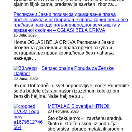
sjajnim šljokicama, predstavlja savršen izbor za…
Расписани Јавни позиви за доказивање права
пречег закупа и остваривање права коришћења без
плаћања накнаде пољопривредног земљишта у
државној својини – OGLASI BELA CRKVA
16 Jula, 2026
Home OGLASI BELA CRKVA Расписани Јавни
позиви за доказивање права пречег закупа и
остваривање права коришћења без плаћања
накнаде…
Senzacionalna Ponuda za Ženske
Haljine!
30 Juna, 2026
95 din Dobrodošli u svet neponovljive mode! Pripremite
se da budete očarani našom izuzetnom kolekcijom
ženskih haljina. Naše haljine su…
METALAC Slovenija HITNO!!!
20 Februara, 2026
Što očekujemo: ✅ završenu srednju
školu ili stručnu školu iz područja
strojarstva, obrade metala ili srodnih